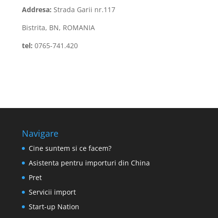
Addresa:
Strada Garii nr.117
Bistrita, BN, ROMANIA
tel:
0765-741.420
Navigare
Cine suntem si ce facem?
Asistenta pentru importuri din China
Pret
Servicii import
Start-up Nation